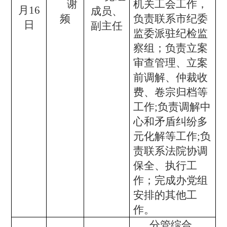
谢
机关工会工作，
月16
成员、
频
负责联系市纪委
日
副主任
监委派驻纪检监
察组；负责立案
审查管理、立案
前调解、仲裁收
费、卷宗归档等
工作;负责调解中
心和矛盾纠纷多
元化解等工作;负
责联系法院协调
保全、执行工
作；完成办党组
安排的其他工
作。
分管综合