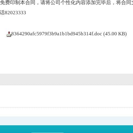
免费印制本合同，请将公司个性化内容添加完毕后，将合同
82023333
8364290afc5979f3b9a1b1bd945b314f.doc
(45.00 KB)